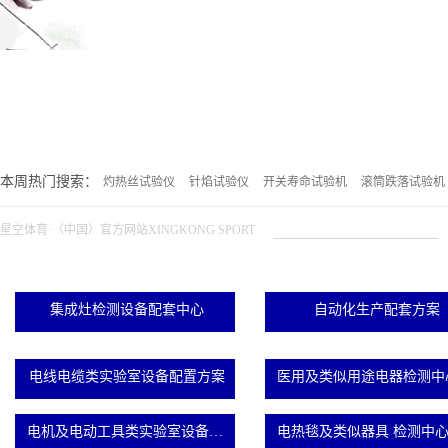
本周热门搜索：
灼热丝试验仪
针焰试验仪
开关寿命试验机
滚筒跌落试验机
星空体育·（中国）官方网站XINGKONG SPORT
→
配套中心
→
厨卫类电器产品实验室设备配置
集成灶检测设备配套中心
自动化生产配套方案
方案
电线电缆类实验室设备配置方案
电机及电动工具类实验室设备配置方案