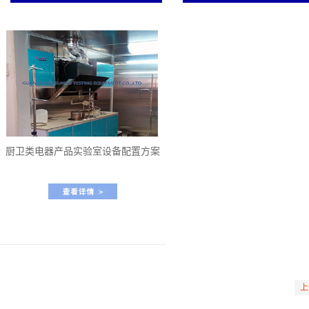
厨卫类电器产品实验室设备配置方案
上