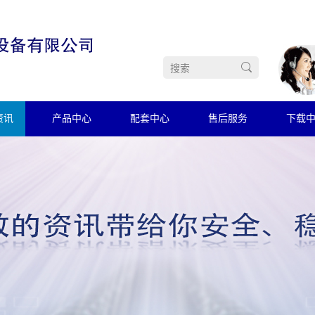
资讯
产品中心
配套中心
售后服务
下载