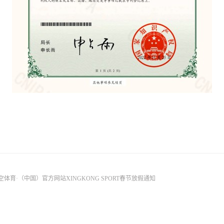
星空体育·（中国）官方网站XINGKONG SPORT春节放假通知