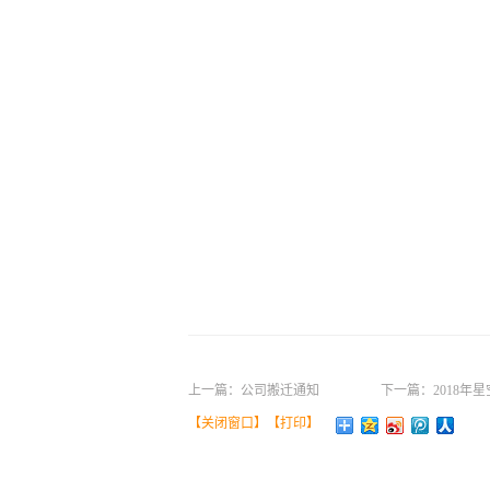
上一篇：
公司搬迁通知
下一篇：
2018年
【
关闭窗口
】【
打印
】