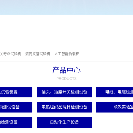
关寿命试验机
滚筒跌落试验机
人工智能负载柜
产品中心
PRODUCTS
具试验装置
插头、插座开关检测设备
电线、电缆检
雨测试设备
电热毯织品玩具检测设备
能效实验
他检测设备
自动化生产设备