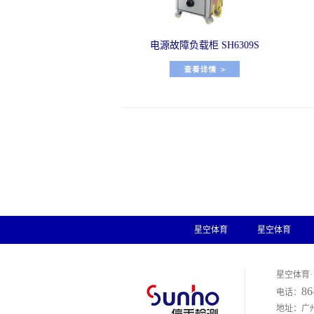
电源故障负载柜 SH6309S
星空体育
星空体育
·（中国）
·（中国）
星空体育·
官方网站
官方网站
8
电话：
地址：广