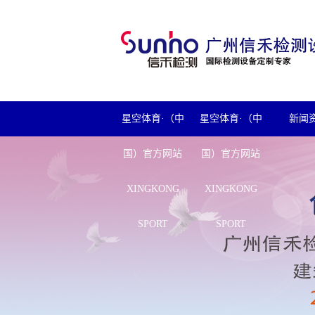
星空体育·（中
星空体育·（中
新闻
国）官方网站
国）官方网站
XINGKONG
XINGKONG
SPORT
SPORT