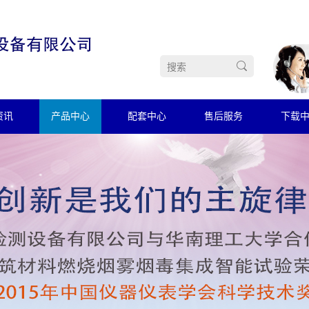
资讯
产品中心
配套中心
售后服务
下载