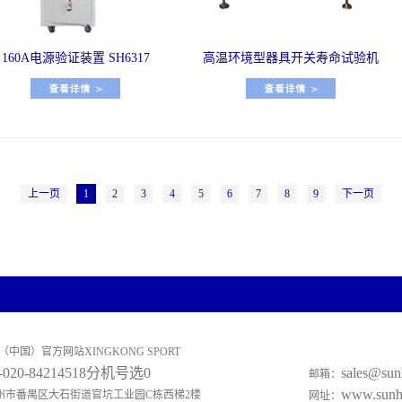
160A电源验证装置 SH6317
高温环境型器具开关寿命试验机
SH9402TG
上一页
1
2
3
4
5
6
7
8
9
下一页
（中国）官方网站XINGKONG SPORT
6-020-84214518分机号选0
sales@sun
邮箱：
www.sunho
州市番禺区大石街道官坑工业园C栋西梯2楼
网址：