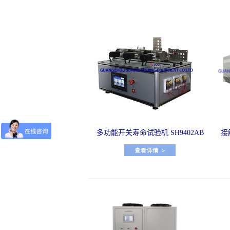
多功能开关寿命试验机 SH9402AB
接触