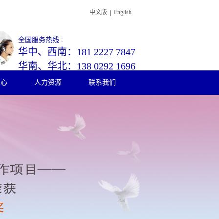
中文版
English
全国服务热线 :
华中、西南：181 2227 7847
华南、华北：138 0292 1696
中心
人力资源
联系我们