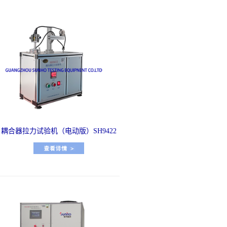
耦合器拉力试验机（电动版）SH9422