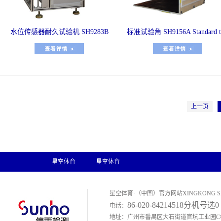
水位传感器耐久试验机 SH9283B
标准试验角 SH9156A Standard te
corner
上一页
星空体育
星空体育
·（中国）
·（中国）
星空体育·（中国）官方网站XINGKONG S
官方网站
官方网站
86-020-84214518分机号选0
电话：
地址：广州市番禺区大石街道官坑工业园C