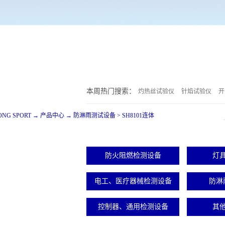
本周热门搜索：
灼热丝试验仪
针焰试验仪
开
G SPORT
→
产品中心
→
防淋雨测试设备
>
SH8101连体
防火阻燃检测设备
灯
电工、医疗器械检测设备
防淋
控制器、通用检测设备
其