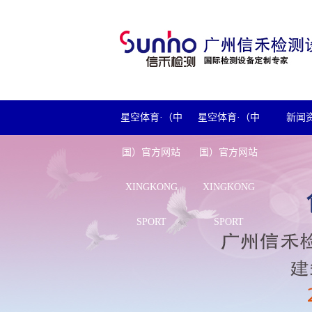
星空体育·（中
星空体育·（中
新闻
国）官方网站
国）官方网站
XINGKONG
XINGKONG
SPORT
SPORT