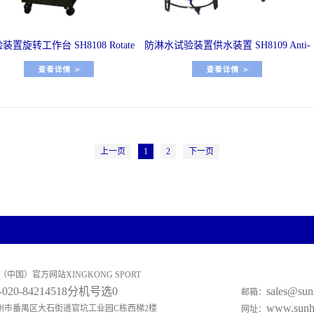
装置旋转工作台 SH8108 Rotate
防淋水试验装置供水装置 SH8109 Anti-
device
showering test device rotary work bench
上一页
1
2
下一页
（中国）官方网站XINGKONG SPORT
6-020-84214518分机号选0
sales@sun
邮箱：
www.sunho
州市番禺区大石街道官坑工业园C栋西梯2楼
网址：