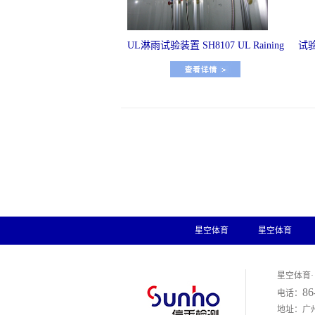
UL淋雨试验装置 SH8107 UL Raining
试验
Test Device
星空体育
星空体育
·（中国）
·（中国）
星空体育·
官方网站
官方网站
8
电话：
地址：广