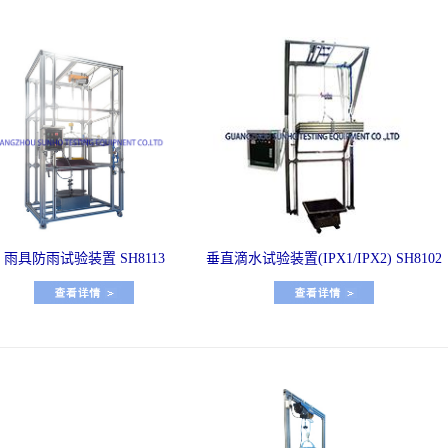
雨具防雨试验装置 SH8113
垂直滴水试验装置(IPX1/IPX2) SH8102
Drips test device