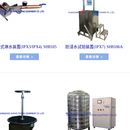
淋水装置(IPX3/IPX4) SH8105
防浸水试验装置(IPX7) SH8106A
Hand-held shower test device
Defense immersion test device