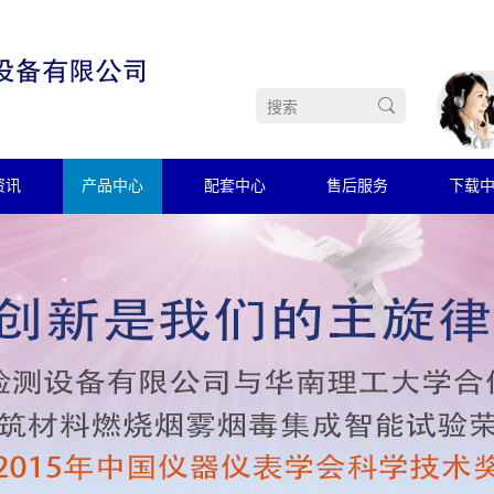
资讯
产品中心
配套中心
售后服务
下载