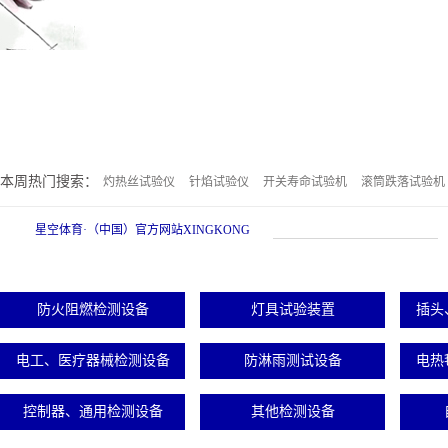
本周热门搜索：
灼热丝试验仪
针焰试验仪
开关寿命试验机
滚筒跌落试验机
星空体育·（中国）官方网站XINGKONG
SPORT
→
产品中心
→
家用电器检测设备
>
其
防火阻燃检测设备
灯具试验装置
插头
他
电工、医疗器械检测设备
防淋雨测试设备
电热
控制器、通用检测设备
其他检测设备