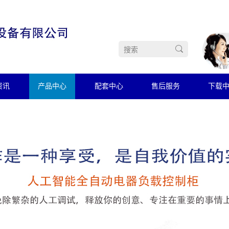
资讯
产品中心
配套中心
售后服务
下载