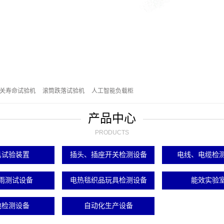
关寿命试验机
滚筒跌落试验机
人工智能负载柜
产品中心
PRODUCTS
具试验装置
插头、插座开关检测设备
电线、电缆检
雨测试设备
电热毯织品玩具检测设备
能效实验
他检测设备
自动化生产设备