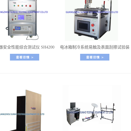
器安全性能综合测试仪 SH4200
电冰箱制冷系统易触及表面刮擦试验装
置 SH9258C