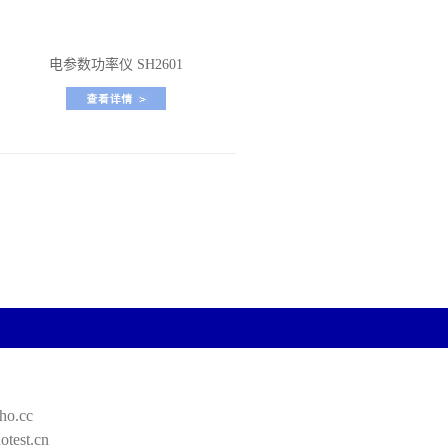
电参数功率仪 SH2601
ho.cc
test.cn