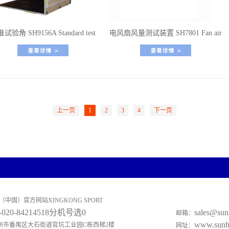
试验角 SH9156A Standard test
电风扇风量测试装置 SH7801 Fan air
corner
flow test device
上一页
1
2
3
4
下一页
（中国）官方网站XINGKONG SPORT
6-020-84214518分机号选0
sales@sun
邮箱：
www.sunho
州市番禺区大石街道官坑工业园C栋西梯2楼
网址：