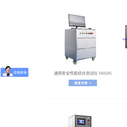
通用安全性能综合测试仪 SH4205