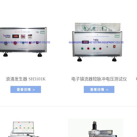
浪涌发生器 SH3101K
电子镇流器短脉冲电压测试仪
SH3101E