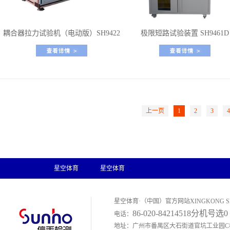
耦合器拉力试验机（电动版）SH9422
极限短路试验装置 SH9461D
上一页
1
2
3
4
星空体育
星空体育
·（中国）
·（中国）
星空体育·（中国）官方网站XINGKONG S
官方网站
官方网站
86-020-84214518分机号选0
电话：
地址：广州市番禺区大石街道官坑工业园C